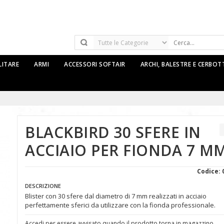
LITARE
ARMI
ACCESSORI SOFTAIR
ARCHI, BALESTRE E CERBO
BLACKBIRD 30 SFERE IN
ACCIAIO PER FIONDA 7 M
Codice: 
DESCRIZIONE
Blister con 30 sfere dal diametro di 7 mm realizzati in acciaio
perfettamente sferici da utilizzare con la fionda professionale.
Accedi per essere avvisato quando il prodotto torna in magazzino.