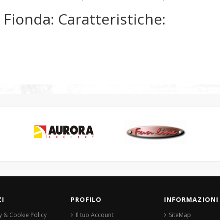
 Fionda: Caratteristiche:
ZI
PROFILO
INFORMAZIONI
y & Cookie Policy
Il tuo Account
SiteMap